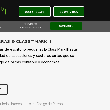
0
2288-2443
2229-7015
SERVICIOS
CONTACTO
S
PROFESIONALES
RAS E-CLASS™MARK III
as de escritorio pequeñas E-Class Mark III está
dad de aplicaciones y sectores en los que se
go de barras confiable y económica.
T
itorio
,
Impresores para Código de Barras