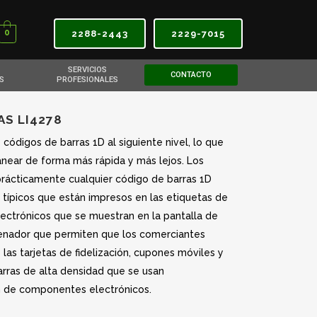
0
2288-2443
2229-7015
SERVICIOS
CONTACTO
S
PROFESIONALES
S LI4278
 códigos de barras 1D al siguiente nivel, lo que
anear de forma más rápida y más lejos. Los
rácticamente cualquier código de barras 1D
s típicos que están impresos en las etiquetas de
lectrónicos que se muestran en la pantalla de
denador que permiten que los comerciantes
las tarjetas de fidelización, cupones móviles y
rras de alta densidad que se usan
n de componentes electrónicos.